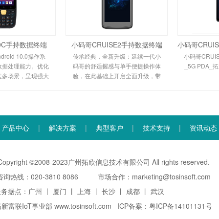
9C手持数据终端
小码哥CRUISE2手持数据终端
roid 10.0操作系
传承经典，全新升级：延续一代小
小码哥CRUI
数据处理能力。优化
码哥的舒适握感与单手便捷操作体
_5G PDA
盖多场景，呈现强大
验，在此基础上开启全面升级，带
畅的数据传输性能，
来质的飞跃。平台全新升级， 丝滑
场景。轻薄握感：轻
流畅运行，无论何种场合掌控自
可握，工作舒适性提
如：高通662平台八核2.0GHz处理
15%。
器，运行性能
产品中心
|
解决方案
|
典型客户
|
技术支持
|
资讯动态
Copyright ©2008-2023
广州拓欣信息技术有限公司
All rights reserved.
咨询热线：020-3810 8086 市场合作：marketing@tosinsoft.com
服务据点：广州 丨 厦门 丨 上海 丨 长沙 丨 成都 丨 武汉
拓新富联IoT事业部
www.tosinsoft.com ICP备案：
粤ICP备14101131号