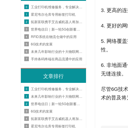
工业打印机维修服务，专业解决打印难题
0
3. 更高
霍尼韦尔仓库专用标签打印机
1
拓新富联携手艾吉威机器人将加快国内外企业数智化转型升级
2
4. 更好
世界电信日｜新一轮5G创新蓄势待发，激发数字经济新活力
3
RFID系统在物流仓储中的应用
4
5. 网络
6G技术的发展
5
性。
未来几年影响行业的十大物联网趋势
6
手持条码终端在商品流通中的应用
7
6. 非地
无缝连接。
文章排行
工业打印机维修服务，专业解决打印难题
尽管6G技
0
未来几年影响行业的十大物联网趋势
1
术的普及将
世界电信日｜新一轮5G创新蓄势待发，激发数字经济新活力
2
6G技术的发展
3
拓新富联携手艾吉威机器人将加快国内外企业数智化转型升级
4
霍尼韦尔仓库专用标签打印机
5